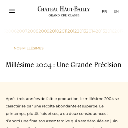
FR
EN
005
2006
2007
2008
2009
2010
2011
2012
2013
2014
2015
2016
2017
2
NOS MILLÉSIMES
Millésime 2004 : Une Grande Précision
Après trois années de faible production, le millésime 2004 se
caractérise par une récolte abondante et superbe. Le
printemps, plutôt frais et sec, a eu deux conséquences :
d’abord une floraison assez tardive qui s’est déroulée en juin