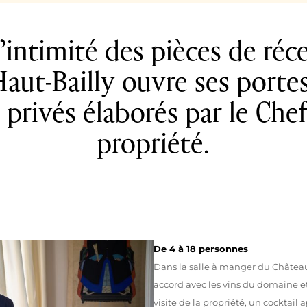
’intimité des pièces de réc
aut-Bailly ouvre ses porte
 privés élaborés par le Chef
propriété.
De 4 à 18 personnes
Dans la salle à manger du Châtea
accord avec les vins du domaine e
visite de la propriété, un cockta