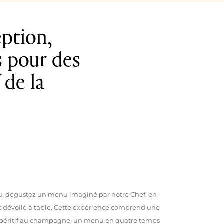
eption,
s pour des
 de la
u, dégustez un menu imaginé par notre Chef, en
t dévoilé à table. Cette expérience comprend une
il apéritif au champagne, un menu en quatre temps