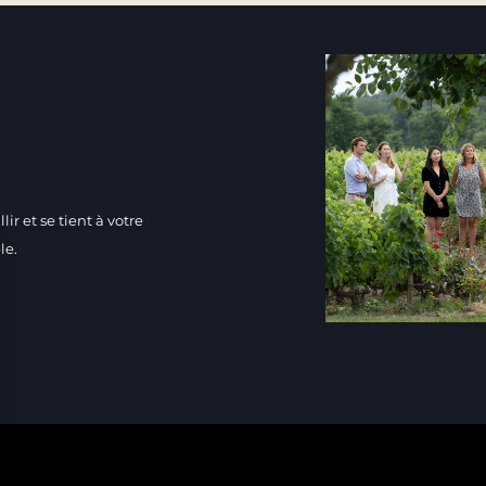
ir et se tient à votre
le.