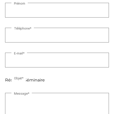
Prénom
N
o
m
*
Téléphone
*
E-mail
*
Objet
*
Message
*