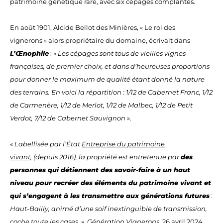
patrimoine génétique rare, avec six cépages complantés.
En août 1901, Alcide Bellot des Minières, « Le roi des
vignerons » alors propriétaire du domaine, écrivait dans
L’Œnophile
: «
Les cépages sont tous de vieilles vignes
françaises, de premier choix, et dans d’heureuses proportions
pour donner le maximum de qualité étant donné la nature
des terrains. En voici la répartition : 1/12 de Cabernet Franc, 1/12
de Carmenère, 1/12 de Merlot, 1/12 de Malbec, 1/12 de Petit
Verdot, 7/12 de Cabernet Sauvignon
».
«
Labellisée par l’État
Entreprise du patrimoine
vivant,
(depuis 2016), la propriété est entretenue par
des
personnes qui détiennent des savoir-faire à un haut
niveau pour recréer des éléments du patrimoine vivant et
qui s’engagent à les transmettre aux générations futures
:
Haut-Bailly, animé d’une soif inextinguible de transmission,
coche toute les cases.
»
Génération Vignerons
, 26 avril 2024